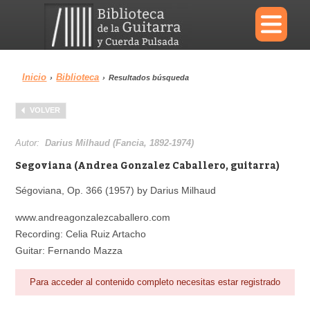
×
Inicio
Biblioteca
›
›
Resultados búsqueda
Menu
VOLVER
Biblioteca
Diccionario
Autor:
Darius Milhaud (Fancia, 1892-1974)
Segoviana (Andrea Gonzalez Caballero, guitarra)
Ségoviana, Op. 366 (1957) by Darius Milhaud
Área personal
Reproductor
www.andreagonzalezcaballero.com
Recording: Celia Ruiz Artacho
Guitar: Fernando Mazza
Para acceder al contenido completo necesitas estar registrado