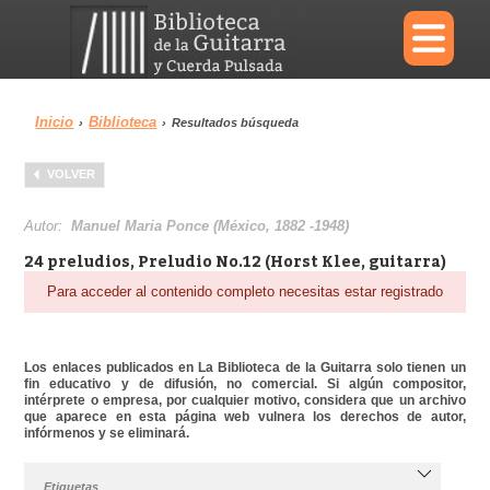
×
Inicio
Biblioteca
›
›
Resultados búsqueda
Menu
VOLVER
Biblioteca
Diccionario
Autor:
Manuel Maria Ponce (México, 1882 -1948)
24 preludios, Preludio No.12 (Horst Klee, guitarra)
Para acceder al contenido completo necesitas estar registrado
Área personal
Reproductor
Los enlaces publicados en La Biblioteca de la Guitarra solo tienen un
fin educativo y de difusión, no comercial. Si algún compositor,
intérprete o empresa, por cualquier motivo, considera que un archivo
que aparece en esta página web vulnera los derechos de autor,
infórmenos y se eliminará.
Etiquetas