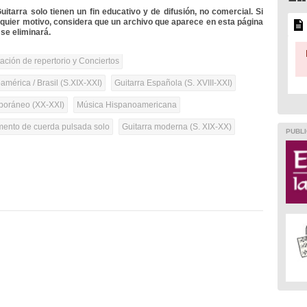
itarra solo tienen un fin educativo y de difusión, no comercial. Si
lquier motivo, considera que un archivo que aparece en esta página
se eliminará.
tación de repertorio y Conciertos
mérica / Brasil (S.XIX-XXI)
Guitarra Española (S. XVIII-XXI)
oráneo (XX-XXI)
Música Hispanoamericana
umento de cuerda pulsada solo
Guitarra moderna (S. XIX-XX)
PUBLI