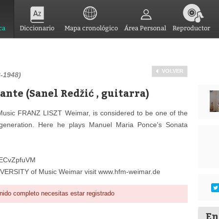
ca
Diccionario
Mapa cronológico
Área Personal
Reproductor
VOLVER
-1948)
ante (Sanel Redžić , guitarra)
f Music FRANZ LISZT Weimar, is considered to be one of the
 generation. Here he plays Manuel Maria Ponce's Sonata
/NXECvZpfuVM
NIVERSITY of Music Weimar visit www.hfm-weimar.de
nido completo necesitas estar registrado
En