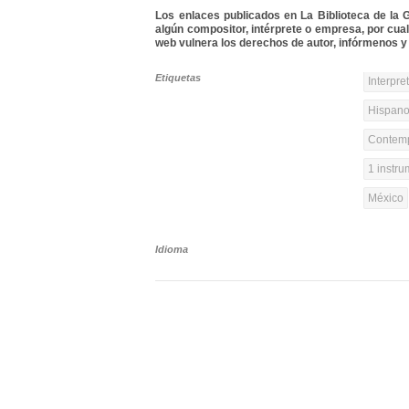
Los enlaces publicados en La Biblioteca de la Gu
algún compositor, intérprete o empresa, por cua
web vulnera los derechos de autor, infórmenos y 
Etiquetas
Interpre
Hispanoa
Contemp
1 instr
México
Idioma