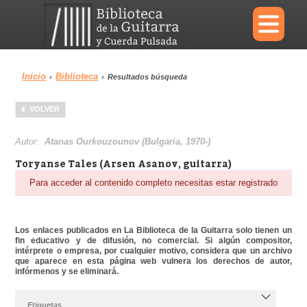
×
Inicio
Biblioteca
›
›
Resultados búsqueda
Menu
VOLVER
Biblioteca
Diccionario
Autor:
Atanas Ourkouzounov (Bulgaria, 1970-)
Toryanse Tales (Arsen Asanov, guitarra)
Para acceder al contenido completo necesitas estar registrado
Área personal
Reproductor
Los enlaces publicados en La Biblioteca de la Guitarra solo tienen un
fin educativo y de difusión, no comercial. Si algún compositor,
intérprete o empresa, por cualquier motivo, considera que un archivo
que aparece en esta página web vulnera los derechos de autor,
infórmenos y se eliminará.
Etiquetas