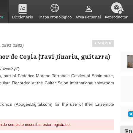
ca
Diccionario
Mapa cronológico
Área Personal
Reproductor
VOLVER
 1891-1982)
or de Copla (Tavi Jinariu, guitarra)
om/hwas8y7)
, part of Federico Moreno Torroba's Castles of Spain suite,
 guitar. Recorded at the Guitar Salon International showroom
ronics (ApogeeDigital.com) for the use of their Ensemble
nido completo necesitas estar registrado
En