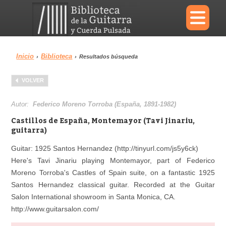
×
Inicio
Biblioteca
›
›
Resultados búsqueda
Menu
VOLVER
Biblioteca
Diccionario
Autor:
Federico Moreno Torroba (España, 1891-1982)
Castillos de España, Montemayor (Tavi Jinariu,
guitarra)
Guitar: 1925 Santos Hernandez (http://tinyurl.com/js5y6ck)
Área personal
Reproductor
Here's Tavi Jinariu playing Montemayor, part of Federico
Moreno Torroba's Castles of Spain suite, on a fantastic 1925
Santos Hernandez classical guitar. Recorded at the Guitar
Salon International showroom in Santa Monica, CA.
http://www.guitarsalon.com/