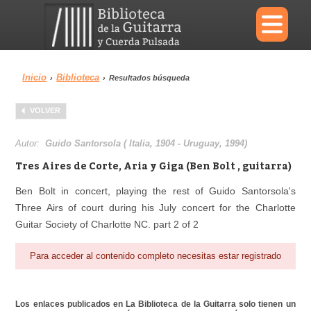
×
Inicio
Biblioteca
›
›
Resultados búsqueda
Menu
VOLVER
Biblioteca
Diccionario
Autor:
Guido Santorsola ( Italia, 1904 - Uruguay, 1994)
Tres Aires de Corte, Aria y Giga (Ben Bolt , guitarra)
Ben Bolt in concert, playing the rest of Guido Santorsola's
Three Airs of court during his July concert for the Charlotte
Área personal
Reproductor
Guitar Society of Charlotte NC. part 2 of 2
Para acceder al contenido completo necesitas estar registrado
Los enlaces publicados en La Biblioteca de la Guitarra solo tienen un