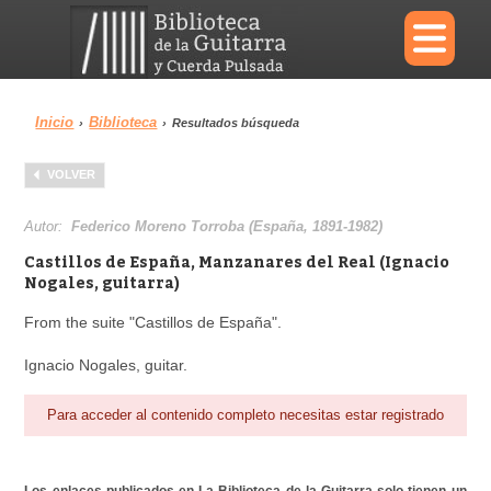
×
Inicio
Biblioteca
›
›
Resultados búsqueda
Menu
VOLVER
Biblioteca
Diccionario
Autor:
Federico Moreno Torroba (España, 1891-1982)
Castillos de España, Manzanares del Real (Ignacio
Nogales, guitarra)
From the suite "Castillos de España".
Área personal
Reproductor
Ignacio Nogales, guitar.
Para acceder al contenido completo necesitas estar registrado
Los enlaces publicados en La Biblioteca de la Guitarra solo tienen un