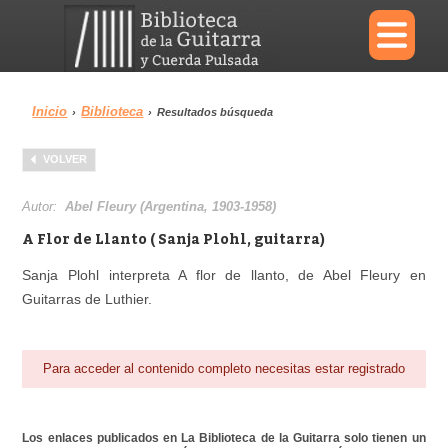
×
Inicio
Biblioteca
›
›
Resultados búsqueda
Menu
VOLVER
Biblioteca
Diccionario
Autor:
Abel Fleury (Argentina, 1903-1958)
A Flor de Llanto ( Sanja Plohl, guitarra)
Sanja Plohl interpreta A flor de llanto, de Abel Fleury en
Guitarras de Luthier.
Área personal
Reproductor
Para acceder al contenido completo necesitas estar registrado
Los enlaces publicados en La Biblioteca de la Guitarra solo tienen un