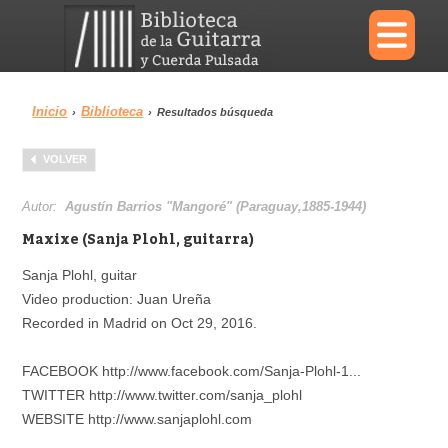
×
Inicio
Biblioteca
›
›
Resultados búsqueda
Menu
VOLVER
Biblioteca
Diccionario
Autor:
Agustín Barrios "Mangoré" (Paraguay,1885-1944)
Maxixe (Sanja Plohl, guitarra)
Sanja Plohl, guitar
Video production: Juan Ureña
Área personal
Reproductor
Recorded in Madrid on Oct 29, 2016.
FACEBOOK http://www.facebook.com/Sanja-Plohl-1...
TWITTER http://www.twitter.com/sanja_plohl
WEBSITE http://www.sanjaplohl.com