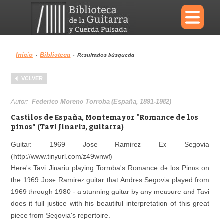
×
Inicio
Biblioteca
›
›
Resultados búsqueda
Menu
VOLVER
Biblioteca
Diccionario
Autor:
Federico Moreno Torroba (España, 1891-1982)
Castilos de España, Montemayor "Romance de los
pinos" (Tavi Jinariu, guitarra)
Guitar: 1969 Jose Ramirez Ex Segovia
Área personal
Reproductor
(http://www.tinyurl.com/z49wnwf)
Here's Tavi Jinariu playing Torroba's Romance de los Pinos on
the 1969 Jose Ramirez guitar that Andres Segovia played from
1969 through 1980 - a stunning guitar by any measure and Tavi
does it full justice with his beautiful interpretation of this great
piece from Segovia's repertoire.