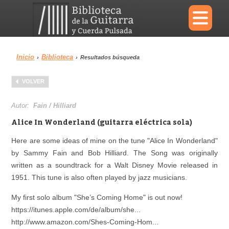
×
Inicio
Biblioteca
›
›
Resultados búsqueda
Menu
VOLVER
Biblioteca
Diccionario
Autor:
Fain / Hilliard
Alice In Wonderland (guitarra eléctrica sola)
Here are some ideas of mine on the tune "Alice In Wonderland"
by Sammy Fain and Bob Hilliard. The Song was originally
Área personal
Reproductor
written as a soundtrack for a Walt Disney Movie released in
1951. This tune is also often played by jazz musicians.
My first solo album "She’s Coming Home" is out now!
https://itunes.apple.com/de/album/she...
http://www.amazon.com/Shes-Coming-Hom...