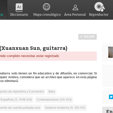
ca
Diccionario
Mapa cronológico
Área Personal
Reproductor
VOLVER
 (Xuanxuan Sun, guitarra)
nido completo necesitas estar registrado
itarra solo tienen un fin educativo y de difusión, no comercial. Si
lquier motivo, considera que un archivo que aparece en esta página
se eliminará.
tación de repertorio y Conciertos
Italia
 Española (S. XVIII-XXI)
Contemporáneo (XX-XXI)
umento de cuerda pulsada solo
Guitarra moderna (S. XIX-XX)
En