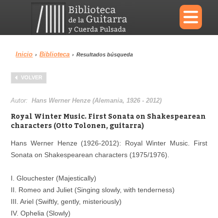
×
Inicio
Biblioteca
›
›
Resultados búsqueda
Menu
VOLVER
Biblioteca
Diccionario
Autor:
Hans Werner Henze (Alemania, 1926 - 2012)
Royal Winter Music. First Sonata on Shakespearean
characters (Otto Tolonen, guitarra)
Hans Werner Henze (1926-2012): Royal Winter Music. First
Área personal
Reproductor
Sonata on Shakespearean characters (1975/1976).
I. Glouchester (Majestically)
II. Romeo and Juliet (Singing slowly, with tenderness)
III. Ariel (Swiftly, gently, misteriously)
IV. Ophelia (Slowly)