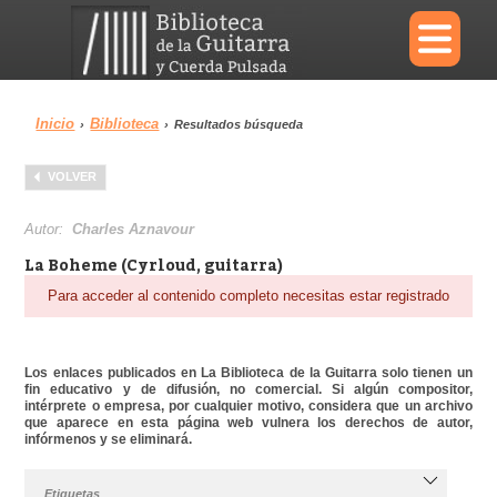
×
Inicio
Biblioteca
›
›
Resultados búsqueda
Menu
VOLVER
Biblioteca
Diccionario
Autor:
Charles Aznavour
La Boheme (Cyrloud, guitarra)
Para acceder al contenido completo necesitas estar registrado
Área personal
Reproductor
Los enlaces publicados en La Biblioteca de la Guitarra solo tienen un
fin educativo y de difusión, no comercial. Si algún compositor,
intérprete o empresa, por cualquier motivo, considera que un archivo
que aparece en esta página web vulnera los derechos de autor,
infórmenos y se eliminará.
Etiquetas