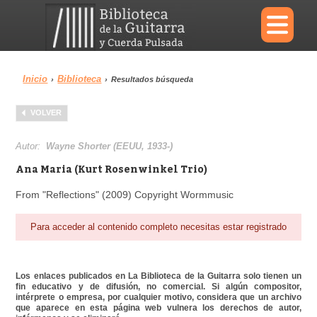
×
Inicio
Biblioteca
›
›
Resultados búsqueda
Menu
VOLVER
Biblioteca
Diccionario
Autor:
Wayne Shorter (EEUU, 1933-)
Ana Maria (Kurt Rosenwinkel Trio)
From "Reflections" (2009) Copyright Wormmusic
Área personal
Reproductor
Para acceder al contenido completo necesitas estar registrado
Los enlaces publicados en La Biblioteca de la Guitarra solo tienen un
fin educativo y de difusión, no comercial. Si algún compositor,
intérprete o empresa, por cualquier motivo, considera que un archivo
que aparece en esta página web vulnera los derechos de autor,