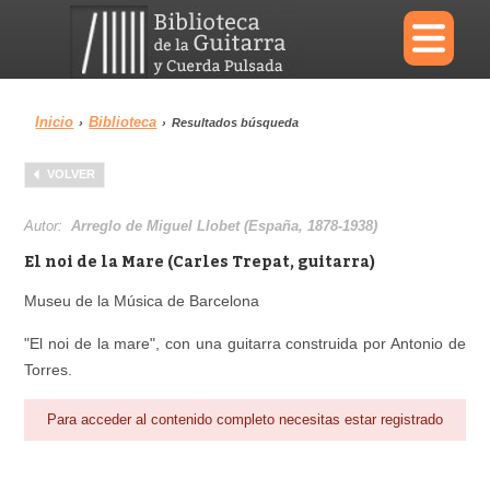
×
Inicio
Biblioteca
›
›
Resultados búsqueda
Menu
VOLVER
Biblioteca
Diccionario
Autor:
Arreglo de Miguel Llobet (España, 1878-1938)
El noi de la Mare (Carles Trepat, guitarra)
Museu de la Música de Barcelona
Área personal
Reproductor
"El noi de la mare", con una guitarra construida por Antonio de
Torres.
Para acceder al contenido completo necesitas estar registrado