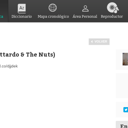
ca
Diccionario
Mapa cronológico
Área Personal
Reproductor
VOLVER
ttardo & The Nuts)
.co/djjdek
En