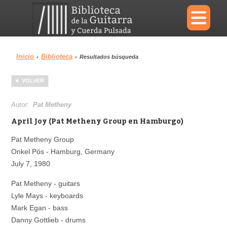
×
Inicio
Biblioteca
›
›
Resultados búsqueda
Menu
VOLVER
Biblioteca
Diccionario
Autor:
Pat Metheny
April Joy (Pat Metheny Group en Hamburgo)
Pat Metheny Group
Onkel Pös - Hamburg, Germany
Área personal
Reproductor
July 7, 1980
Pat Metheny - guitars
Lyle Mays - keyboards
Mark Egan - bass
Danny Gottlieb - drums