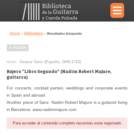
×
Inicio
Biblioteca
›
›
Resultados búsqueda
Menu
VOLVER
Biblioteca
Diccionario
Autor:
Gaspar Sanz (España, 1640-1710)
Rujero "Libro Segundo" (Nadim Robert Majure,
guitarra)
For concerts, cocktail parties, weddings and corporate events
Área personal
Reproductor
in Spain and abroad.
Another piece of Sanz. Nadim Robert Majure is a guitarist living
in Barcelona. www.nadimmajure.com
Para acceder al contenido completo necesitas estar registrado