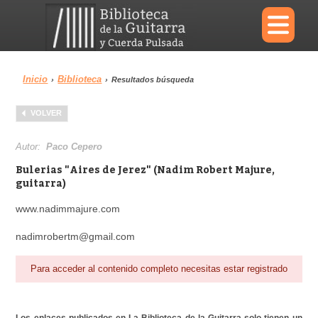
×
Inicio
Biblioteca
›
›
Resultados búsqueda
Menu
VOLVER
Biblioteca
Diccionario
Autor:
Paco Cepero
Bulerias "Aires de Jerez" (Nadim Robert Majure,
guitarra)
www.nadimmajure.com
Área personal
Reproductor
nadimrobertm@gmail.com
Para acceder al contenido completo necesitas estar registrado
Los enlaces publicados en La Biblioteca de la Guitarra solo tienen un