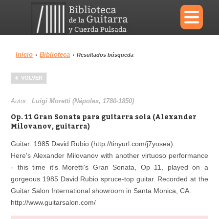
×
Inicio
Biblioteca
›
›
Resultados búsqueda
Menu
VOLVER
Biblioteca
Diccionario
Autor:
Luigi Moretti (Nápoles, 1780-1850)
Op. 11 Gran Sonata para guitarra sola (Alexander
Milovanov, guitarra)
Guitar: 1985 David Rubio (http://tinyurl.com/j7yosea)
Área personal
Reproductor
Here's Alexander Milovanov with another virtuoso performance
- this time it's Moretti's Gran Sonata, Op 11, played on a
gorgeous 1985 David Rubio spruce-top guitar. Recorded at the
Guitar Salon International showroom in Santa Monica, CA.
http://www.guitarsalon.com/