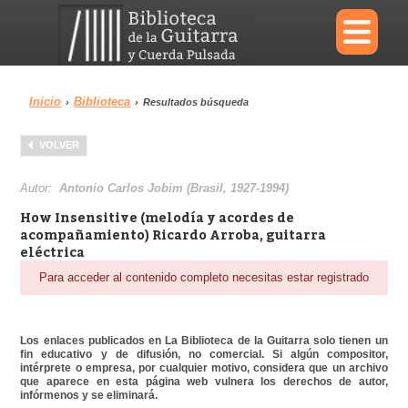
×
Inicio
Biblioteca
›
›
Resultados búsqueda
Menu
VOLVER
Biblioteca
Diccionario
Autor:
Antonio Carlos Jobim (Brasil, 1927-1994)
How Insensitive (melodía y acordes de
acompañamiento) Ricardo Arroba, guitarra
eléctrica
Para acceder al contenido completo necesitas estar registrado
Área personal
Reproductor
Los enlaces publicados en La Biblioteca de la Guitarra solo tienen un
fin educativo y de difusión, no comercial. Si algún compositor,
intérprete o empresa, por cualquier motivo, considera que un archivo
que aparece en esta página web vulnera los derechos de autor,
infórmenos y se eliminará.