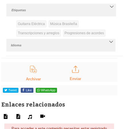
Etiquetas
Guitarra Eléctrica
Música Brasileña
Transcripciones y arreglos
Progresiones de acordes
Idioma
Enviar
Archivar
Tweet
Like
WhatsApp
Enlaces relacionados
Para acceder a este contenido necesitas estar registrado