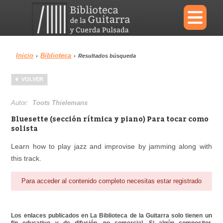
×
Inicio
Biblioteca
›
›
Resultados búsqueda
Menu
VOLVER
Biblioteca
Diccionario
Autor:
Toots Thielemans
Bluesette (sección rítmica y piano) Para tocar como
solista
Learn how to play jazz and improvise by jamming along with
Área personal
Reproductor
this track.
Para acceder al contenido completo necesitas estar registrado
Los enlaces publicados en La Biblioteca de la Guitarra solo tienen un
fin educativo y de difusión, no comercial. Si algún compositor,