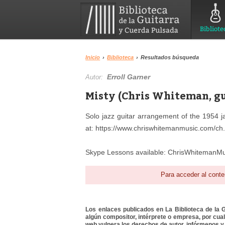
Bibliote
Inicio
›
Biblioteca
›
Resultados búsqueda
Erroll Garner
Autor:
Misty (Chris Whiteman, gu
Solo jazz guitar arrangement of the 1954 j
at: https://www.chriswhitemanmusic.com/ch.
Skype Lessons available: ChrisWhitemanM
Para acceder al conte
Los enlaces publicados en La Biblioteca de la Gu
algún compositor, intérprete o empresa, por cua
web vulnera los derechos de autor, infórmenos y 