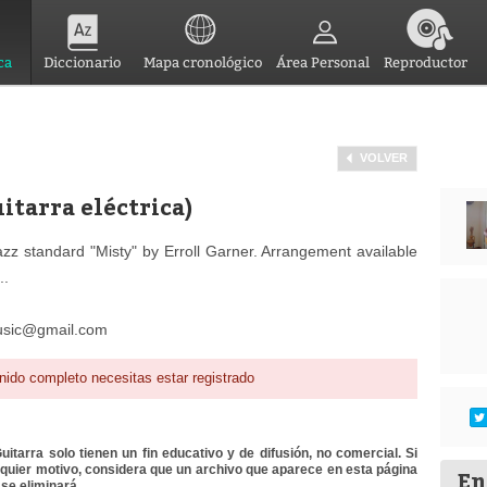
ca
Diccionario
Mapa cronológico
Área Personal
Reproductor
VOLVER
itarra eléctrica)
azz standard "Misty" by Erroll Garner. Arrangement available
..
usic@gmail.com
nido completo necesitas estar registrado
itarra solo tienen un fin educativo y de difusión, no comercial. Si
lquier motivo, considera que un archivo que aparece en esta página
En
se eliminará.