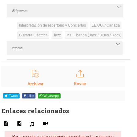
Etiquetas
Interpretación de repertorio y Conciertos
EE.UU. / Canada
Guitarra Eléctrica
Jazz
Ins. + banda (Jazz / Blues / Rock)
Idioma
Enviar
Archivar
Tweet
Like
WhatsApp
Enlaces relacionados
Para acceder a este contenido necesitas estar registrado