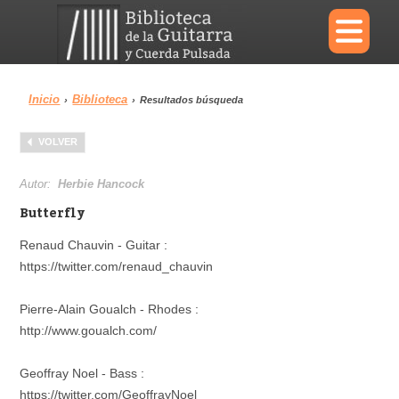
×
Inicio
Biblioteca
›
›
Resultados búsqueda
Menu
VOLVER
Biblioteca
Diccionario
Autor:
Herbie Hancock
Butterfly
Renaud Chauvin - Guitar :
https://twitter.com/renaud_chauvin
Área personal
Reproductor
Pierre-Alain Goualch - Rhodes :
http://www.goualch.com/
Geoffray Noel - Bass :
https://twitter.com/GeoffrayNoel