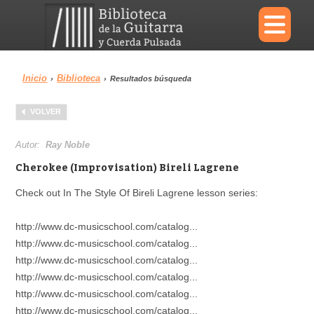
×
Inicio
Biblioteca
›
›
Resultados búsqueda
Menu
VOLVER
Biblioteca
Diccionario
Autor:
Ray Noble
Cherokee (Improvisation) Bireli Lagrene
Check out In The Style Of Bireli Lagrene lesson series:
Área personal
Reproductor
http://www.dc-musicschool.com/catalog...
http://www.dc-musicschool.com/catalog...
http://www.dc-musicschool.com/catalog...
http://www.dc-musicschool.com/catalog...
http://www.dc-musicschool.com/catalog...
http://www.dc-musicschool.com/catalog...