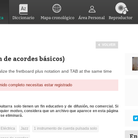
ca
Diccionario
Mapa cronológico
Área Personal
Reproductor
VOLVER
n de acordes básicos)
sualize the fretboard plus notation and TAB at the same time
nido completo necesitas estar registrado
itarra solo tienen un fin educativo y de difusión, no comercial. Si
lquier motivo, considera que un archivo que aparece en esta página
se eliminará.
 Eléctrica
Jazz
1 instrumento de cuerda pulsada solo
En