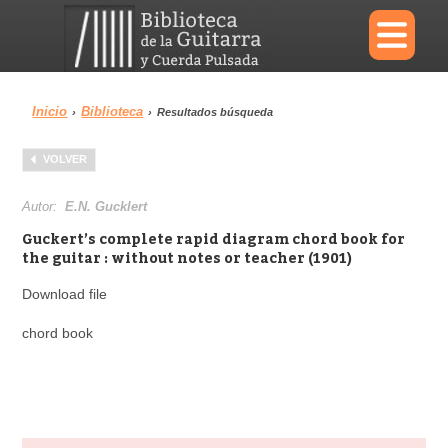
×
Inicio
Biblioteca
›
›
Resultados búsqueda
Menu
VOLVER
Biblioteca
Diccionario
Autor:
E.N. Gucklert
Guckert’s complete rapid diagram chord book for
the guitar : without notes or teacher (1901)
Download file
Área personal
Reproductor
chord book