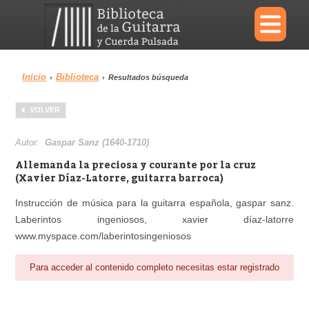
×
Inicio
Biblioteca
›
›
Resultados búsqueda
Menu
VOLVER
Biblioteca
Diccionario
Autor:
Gaspar Sanz (1640-1710)
Allemanda la preciosa y courante por la cruz
(Xavier Díaz-Latorre, guitarra barroca)
Instrucción de música para la guitarra española, gaspar sanz.
Área personal
Reproductor
Laberintos ingeniosos, xavier díaz-latorre
www.myspace.com/laberintosingeniosos
Para acceder al contenido completo necesitas estar registrado