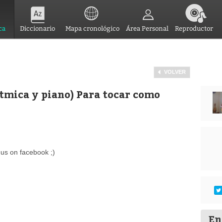
ca
Diccionario
Mapa cronológico
Área Personal
Reproductor
VOLVER
ítmica y piano) Para tocar como
 us on facebook ;)
En