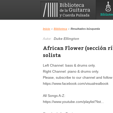
Bibliote
Inicio
›
Biblioteca
›
Resultados búsqueda
Duke Ellington
Autor:
African Flower (sección r
solista
Left Channel: bass & drums only.
Right Channel: piano & drums only.
Please, subscribe to our channel and follow
https://www.facebook.com/visualrealbook
All Songs A-Z:
https://www.youtube.com/playlist?list...