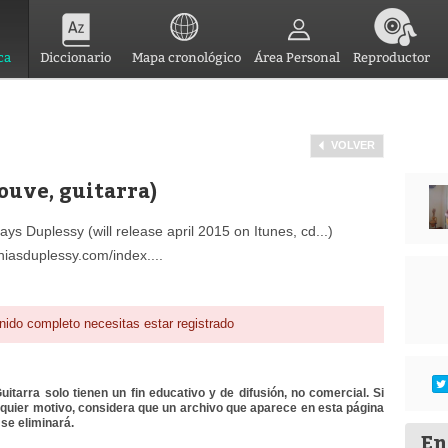
ca
Diccionario
Mapa cronológico
Área Personal
Reproductor
VOLVER
ouve, guitarra)
s Duplessy (will release april 2015 on Itunes, cd...)
hiasduplessy.com/index....
nido completo necesitas estar registrado
itarra solo tienen un fin educativo y de difusión, no comercial. Si
lquier motivo, considera que un archivo que aparece en esta página
se eliminará.
En