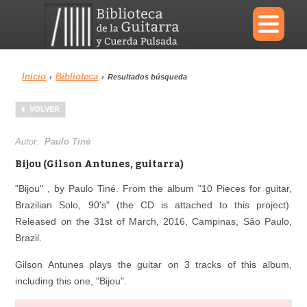
×
Inicio
Biblioteca
›
›
Resultados búsqueda
Menu
VOLVER
Biblioteca
Diccionario
Autor:
Paulo Tiné
Bijou (Gilson Antunes, guitarra)
"Bijou" , by Paulo Tiné. From the album "10 Pieces for guitar,
Brazilian Solo, 90's" (the CD is attached to this project).
Área personal
Reproductor
Released on the 31st of March, 2016, Campinas, São Paulo,
Brazil.
Gilson Antunes plays the guitar on 3 tracks of this album,
including this one, "Bijou".