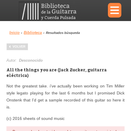
×
Inicio
Biblioteca
›
›
Resultados búsqueda
Menu
VOLVER
Biblioteca
Diccionario
Autor:
Desconocido
All the things you are (Jack Zucker, guitarra
eléctrica)
Not the greatest take. i've actually been working on Tim Miller
Área personal
Reproductor
style legato playing for the last 6 months but I promised Dick
Onstenk that I'd get a sample recorded of this guitar so here it
is.
(c) 2016 sheets of sound music