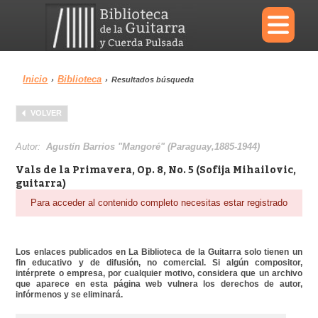
×
Inicio
Biblioteca
›
›
Resultados búsqueda
Menu
VOLVER
Biblioteca
Diccionario
Autor:
Agustín Barrios "Mangoré" (Paraguay,1885-1944)
Vals de la Primavera, Op. 8, No. 5 (Sofija Mihailovic,
guitarra)
Para acceder al contenido completo necesitas estar registrado
Área personal
Reproductor
Los enlaces publicados en La Biblioteca de la Guitarra solo tienen un
fin educativo y de difusión, no comercial. Si algún compositor,
intérprete o empresa, por cualquier motivo, considera que un archivo
que aparece en esta página web vulnera los derechos de autor,
infórmenos y se eliminará.