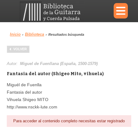
×
Inicio
Biblioteca
›
›
Resultados búsqueda
Menu
VOLVER
Biblioteca
Diccionario
Autor:
Miguel de Fuenllana (España, 1500-1579)
Fantasia del autor (Shigeo Mito, vihuela)
Miguél de Fuenlla
Fantasia del autor
Área personal
Reproductor
Vihuela Shigeo MITO
http://www.nsckk-lute.com
Para acceder al contenido completo necesitas estar registrado