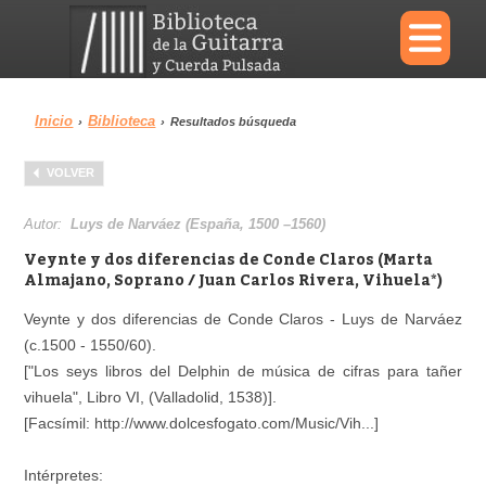
×
Inicio
Biblioteca
›
›
Resultados búsqueda
Menu
VOLVER
Biblioteca
Diccionario
Autor:
Luys de Narváez (España, 1500 –1560)
Veynte y dos diferencias de Conde Claros (Marta
Almajano, Soprano / Juan Carlos Rivera, Vihuela*)
Veynte y dos diferencias de Conde Claros - Luys de Narváez
Área personal
Reproductor
(c.1500 - 1550/60).
["Los seys libros del Delphin de música de cifras para tañer
vihuela", Libro VI, (Valladolid, 1538)].
[Facsímil: http://www.dolcesfogato.com/Music/Vih...]
Intérpretes: