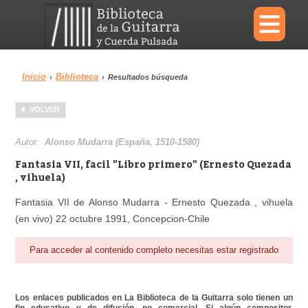
×
Inicio
Biblioteca
›
›
Resultados búsqueda
Menu
VOLVER
Biblioteca
Diccionario
Autor:
Alonso Mudarra (España, 1510-1580)
Fantasia VII, facil "Libro primero" (Ernesto Quezada
, vihuela)
Fantasia VII de Alonso Mudarra - Ernesto Quezada , vihuela
Área personal
Reproductor
(en vivo) 22 octubre 1991, Concepcion-Chile
Para acceder al contenido completo necesitas estar registrado
Los enlaces publicados en La Biblioteca de la Guitarra solo tienen un
fin educativo y de difusión, no comercial. Si algún compositor,