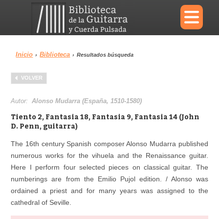
×
Inicio
Biblioteca
›
›
Resultados búsqueda
Menu
VOLVER
Biblioteca
Diccionario
Autor:
Alonso Mudarra (España, 1510-1580)
Tiento 2, Fantasia 18, Fantasia 9, Fantasia 14 (John
D. Penn, guitarra)
The 16th century Spanish composer Alonso Mudarra published
Área personal
Reproductor
numerous works for the vihuela and the Renaissance guitar.
Here I perform four selected pieces on classical guitar. The
numberings are from the Emilio Pujol edition. / Alonso was
ordained a priest and for many years was assigned to the
cathedral of Seville.