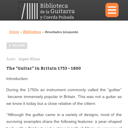
×
Inicio
Biblioteca
›
›
Resultados búsqueda
Menu
VOLVER
Biblioteca
Diccionario
Autor:
ürgen Kloss
The “Guitar” In Britain 1753 – 1800
Introduction
Área personal
Reproductor
During the 1750s an instrument commonly called the “guittar”
became immensely popular in Britain. This was not a guitar as
we know it today but a close relative of the cittern:
“Although the guittar came in a variety of designs, most of the
surviving examples share the following features: a pear-shaped