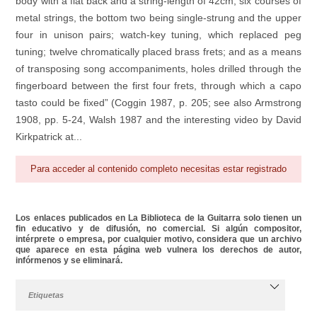
body with a flat back and a string-length of 42cm; six courses of
metal strings, the bottom two being single-strung and the upper
four in unison pairs; watch-key tuning, which replaced peg
tuning; twelve chromatically placed brass frets; and as a means
of transposing song accompaniments, holes drilled through the
fingerboard between the first four frets, through which a capo
tasto could be fixed” (Coggin 1987, p. 205; see also Armstrong
1908, pp. 5-24, Walsh 1987 and the interesting video by David
Kirkpatrick at...
Para acceder al contenido completo necesitas estar registrado
Los enlaces publicados en La Biblioteca de la Guitarra solo tienen un
fin educativo y de difusión, no comercial. Si algún compositor,
intérprete o empresa, por cualquier motivo, considera que un archivo
que aparece en esta página web vulnera los derechos de autor,
infórmenos y se eliminará.
Etiquetas