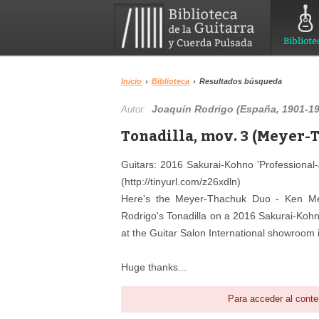
Bibliote
Inicio
›
Biblioteca
›
Resultados búsqueda
Joaquín Rodrigo (España, 1901-1
Autor:
Tonadilla, mov. 3 (Meyer-
Guitars: 2016 Sakurai-Kohno 'Professional-J
(http://tinyurl.com/z26xdln)
Here's the Meyer-Thachuk Duo - Ken Me
Rodrigo's Tonadilla on a 2016 Sakurai-Kohno
at the Guitar Salon International showroom
Huge thanks...
Para acceder al conte