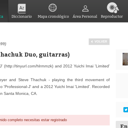
ca
Diccionario
Mapa cronológico
Área Personal
Reproductor
VOLVER
999)
Thachuk Duo, guitarras)
' (http://tinyurl.com/hlrmmzk) and 2012 Yuichi Imai 'Limited'
yer and Steve Thachuk - playing the third movement of
 'Professional-J' and a 2012 Yuichi Imai 'Limited'. Recorded
 in Santa Monica, CA.
nido completo necesitas estar registrado
En