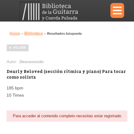
×
Inicio
Biblioteca
›
›
Resultados búsqueda
Menu
VOLVER
Biblioteca
Diccionario
Autor:
Desconocido
Dearly Beloved (sección rítmica y piano) Para tocar
como solista
185 bpm
Área personal
Reproductor
10 Times
Para acceder al contenido completo necesitas estar registrado