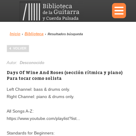
×
Inicio
Biblioteca
›
›
Resultados búsqueda
Menu
VOLVER
Biblioteca
Diccionario
Autor:
Desconocido
Days Of Wine And Roses (sección rítmica y piano)
Para tocar como solista
Left Channel: bass & drums only.
Área personal
Reproductor
Right Channel: piano & drums only.
All Songs A-Z:
https://www.youtube.com/playlist?list...
Standards for Beginners: