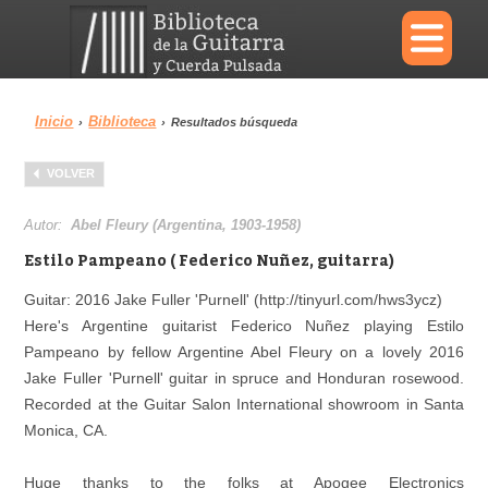
×
Inicio
Biblioteca
›
›
Resultados búsqueda
Menu
VOLVER
Biblioteca
Diccionario
Autor:
Abel Fleury (Argentina, 1903-1958)
Estilo Pampeano ( Federico Nuñez, guitarra)
Guitar: 2016 Jake Fuller 'Purnell' (http://tinyurl.com/hws3ycz)
Here's Argentine guitarist Federico Nuñez playing Estilo
Área personal
Reproductor
Pampeano by fellow Argentine Abel Fleury on a lovely 2016
Jake Fuller 'Purnell' guitar in spruce and Honduran rosewood.
Recorded at the Guitar Salon International showroom in Santa
Monica, CA.
Huge thanks to the folks at Apogee Electronics