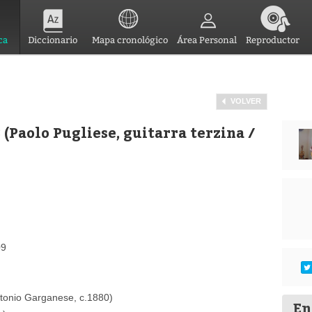
ca
Diccionario
Mapa cronológico
Área Personal
Reproductor
VOLVER
 (Paolo Pugliese, guitarra terzina /
09
Antonio Garganese, c.1880)
En