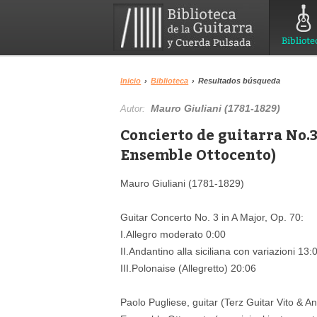
Bibliote
Inicio
›
Biblioteca
›
Resultados búsqueda
Mauro Giuliani (1781-1829)
Autor:
Concierto de guitarra No.3
Ensemble Ottocento)
Mauro Giuliani (1781-1829)
Guitar Concerto No. 3 in A Major, Op. 70:
I.Allegro moderato 0:00
II.Andantino alla siciliana con variazioni 13:
III.Polonaise (Allegretto) 20:06
Paolo Pugliese, guitar (Terz Guitar Vito & 