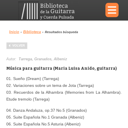
×
Inicio
Biblioteca
›
›
Resultados búsqueda
Menu
VOLVER
Biblioteca
Diccionario
Autor:
Tarrega, Granados, Albeniz
Música para guitarra (Maria Luisa Anido, guitarra)
01. Sueño (Dream) (Tarrega)
02. Variaciones sobre un tema de Jota (Tarrega)
Área personal
Reproductor
03. Recuerdos de la Alhambra (Memories from La Alhambra).
Etude tremolo (Tarrega)
04. Danza Andaluza, op.37 No.5 (Granados)
05. Suite Española No.1 Granada (Albeniz)
06. Suite Española No.5 Asturia (Albeniz)