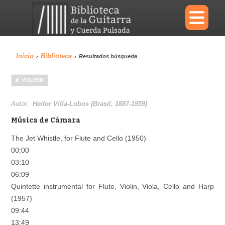
×
Inicio
Biblioteca
›
›
Resultados búsqueda
Menu
VOLVER
Biblioteca
Diccionario
Autor:
Heitor Villa-Lobos (Brasil, 1887-1959)
Música de Cámara
The Jet Whistle, for Flute and Cello (1950)
00:00
Área personal
Reproductor
03:10
06:09
Quintette instrumental for Flute, Violin, Viola, Cello and Harp
(1957)
09:44
13:49