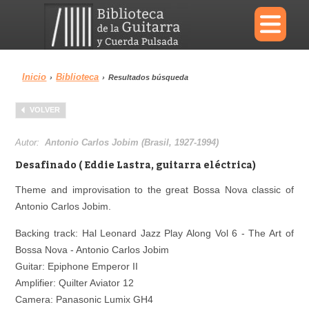
×
Inicio
Biblioteca
›
›
Resultados búsqueda
Menu
VOLVER
Biblioteca
Diccionario
Autor:
Antonio Carlos Jobim (Brasil, 1927-1994)
Desafinado ( Eddie Lastra, guitarra eléctrica)
Theme and improvisation to the great Bossa Nova classic of
Antonio Carlos Jobim.
Área personal
Reproductor
Backing track: Hal Leonard Jazz Play Along Vol 6 - The Art of
Bossa Nova - Antonio Carlos Jobim
Guitar: Epiphone Emperor II
Amplifier: Quilter Aviator 12
Camera: Panasonic Lumix GH4