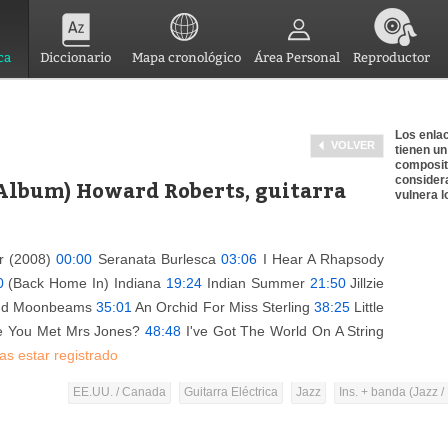
ca
Diccionario
Mapa cronológico
Área Personal
Reproductor
Los enlac
VOLVER
tienen un
composit
consider
(Album) Howard Roberts, guitarra
vulnera l
ar (2008)
00:00
Seranata Burlesca
03:06
I Hear A Rhapsody
0
(Back Home In) Indiana
19:24
Indian Summer
21:50
Jillzie
And Moonbeams
35:01
An Orchid For Miss Sterling
38:25
Little
 You Met Mrs Jones?
48:48
I've Got The World On A String
as estar registrado
EE.UU. / Canada
Guitarra Eléctrica
Jazz
Ins. + banda (Jazz /