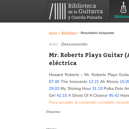
Bibliote
Inicio
›
Biblioteca
›
Resultados búsqueda
Desconocido
Autor:
Mr. Roberts Plays Guitar 
eléctrica
Howard Roberts – Mr. Roberts Plays Guit
07:40
The Innocents
12:21
Ah Moore
15:0
29:03
My Shining Hour
31:19
Polka Dots 
Girl
41:15
A Ghost Of A Chance
45:42
Have
Para acceder al contenido completo necesit
Etiquetas