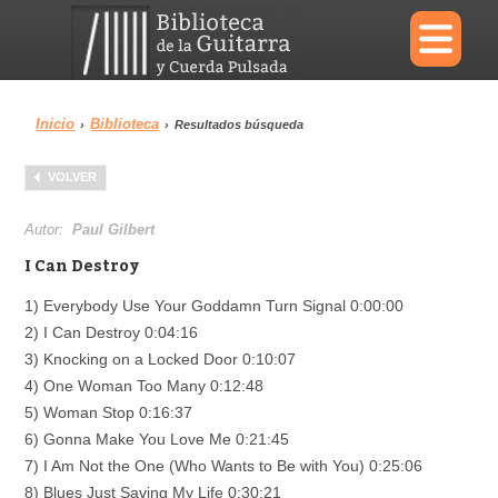
×
Inicio
Biblioteca
›
›
Resultados búsqueda
Menu
VOLVER
Biblioteca
Diccionario
Autor:
Paul Gilbert
I Can Destroy
1) Everybody Use Your Goddamn Turn Signal 0:00:00
2) I Can Destroy 0:04:16
Área personal
Reproductor
3) Knocking on a Locked Door 0:10:07
4) One Woman Too Many 0:12:48
5) Woman Stop 0:16:37
6) Gonna Make You Love Me 0:21:45
7) I Am Not the One (Who Wants to Be with You) 0:25:06
8) Blues Just Saving My Life 0:30:21